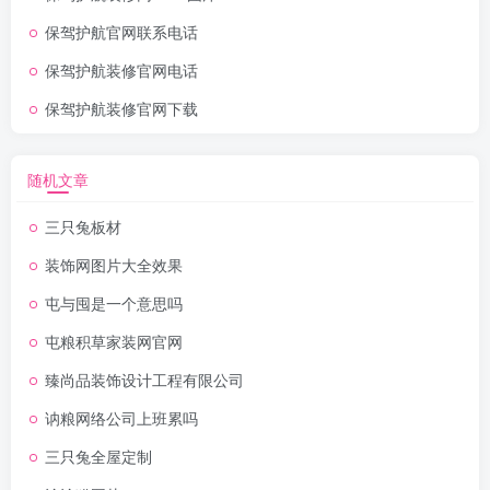
保驾护航官网联系电话
保驾护航装修官网电话
保驾护航装修官网下载
随机文章
三只兔板材
装饰网图片大全效果
屯与囤是一个意思吗
屯粮积草家装网官网
臻尚品装饰设计工程有限公司
讷粮网络公司上班累吗
三只兔全屋定制