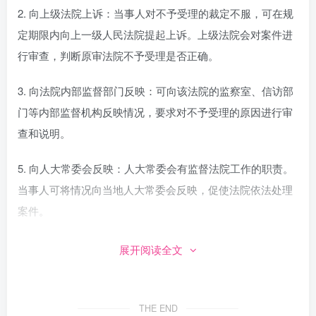
2. 向上级法院上诉：当事人对不予受理的裁定不服，可在规
定期限内向上一级人民法院提起上诉。上级法院会对案件进
行审查，判断原审法院不予受理是否正确。
3. 向法院内部监督部门反映：可向该法院的监察室、信访部
门等内部监督机构反映情况，要求对不予受理的原因进行审
查和说明。
5. 向人大常委会反映：人大常委会有监督法院工作的职责。
当事人可将情况向当地人大常委会反映，促使法院依法处理
案件。
投诉时应准备好相关材料，如起诉状、证据、法院不予受理
展开阅读全文
的相关凭证等，清晰准确地说明问题和诉求。
若法院不退诉讼费，可通过以下途径投诉反映：
THE END