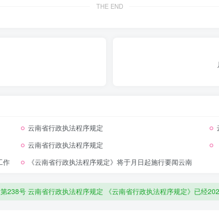
基准制度，全面推行行政执法公示、行政执法全过程记录和重大
THE END
监督平台建设，实现信息共享和数字赋能。县级以上人民政府应
政执法和监督平台统一管理，按照职责做好行政执法和监督平台
法规、规章规定确定。法律、法规、规章对管辖权限未作明确规
云南省行政执法程序规定
云南省行政执法程序规定
法事项都有管辖权的，由最先立案或者受理的行政执法部门管辖
工作
《云南省行政执法程序规定》将于月日起施行要闻云南
月1日起施行据昆明市场监管消息,云南省人民政府近日公布第238号令,《云
当自发生争议之日起5个工作日内协商解决，协商不成的，应当在
正文明执法,保护公民、法人和其他组织的合法权益。 规定明确了行政
第238号 云南省行政执法程序规定 《云南省行政执法程序规定》已经20
出指定管辖的决定；也可以直接由共同的上一级机关指定管辖。
0lto0et0497823741l;95;>44B:0ujznn
025年12月21日 云南省行政执法程序规定 第一章 总则
jvzq<84yyy4mc2nk
法程序,推进严格规范公正文明执法,保护公民、法人或者其他组织的合法