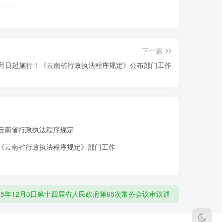
行政执法决定法制审核等制度。
当加强本行政区域内的行政执法信息化建设。
下一篇
推广运用工作。
月日起施行！《云南省行政执法程序规定》公布部门工作
定的，县级以上人民政府应当予以确定。
云南省行政执法程序规定
《云南省行政执法程序规定》部门工作
。
南省行政执法程序规定》已审议通过,将于2026年2月1日起
5个工作日内报请共同的上一级机关指定管辖，
执法部门实施行政许可、行政处罚、行政强制、行政检查、
25年12月3日第十四届省人民政府第65次常务会议审议通
d4dqv4ncy5mcdxkg}/c|uAkfC8:B946
权益,根据《中华人民共和国行政许可法》、《中华人民共和