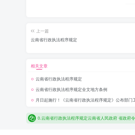
第九条行政执法部门应当建立健全行政裁量权
第十条 省人民政府统筹推进全省行政执法和
上一篇
行政执法部门应当将行政执法活动纳入全省行
云南省行政执法程序规定
第二章 一般规定
第一节 管辖、协助和回避
相关文章
第十一条行政执法部门的管辖权限依照法律、
云南省行政执法程序规定
云南省行政执法程序规定全文地方条例
第十二条两个以上行政执法部门对同一行政执
月日起施行！《云南省行政执法程序规定》公布部门
4.《云南省行政执法程序规定》出台将于2026年2
两个以上行政执法部门发生管辖权争议的，应
正式施行。该规定旨在规范行政执法程序,推进严格规范公
0.云南省行政执法程序规定云南省人民政府 省政府令
上级机关接到请示后，应当在10个工作日内作
行政征收征用、行政给付等行为应
jvzquC41uvudm762lsqb
过,现予以公布,自2026年2月1日起施行。 省长 王予波 2
1.云南省行政执法程序规定第一条 为了规范行政执