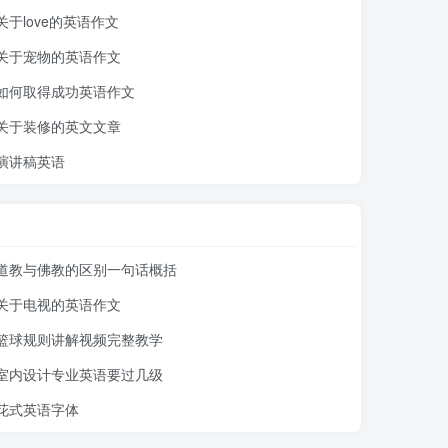
关于love的英语作文
关于宠物的英语作文
如何取得成功英语作文
关于装修的英文文章
演讲稿英语
道教与佛教的区别一句话概括
关于电视的英语作文
篮球规则讲解视频完整教学
室内设计专业英语要过几级
讲长方体的认识 第1节 英语:第1讲 my day 第1节 眼保
花式英语字体
fpzktrkjt0eqs0i{twr1vmc?3rjrEjfF6292:
讲长方体的认识 第1节 英语:第1讲 my day 第1节 眼保