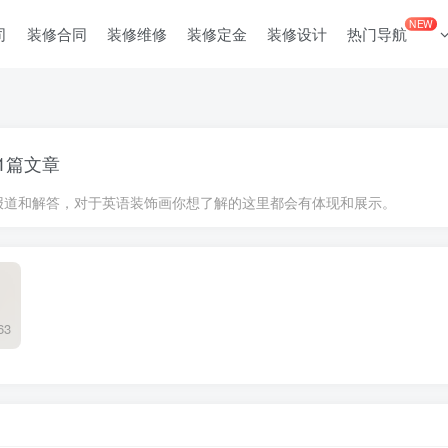
NEW
司
装修合同
装修维修
装修定金
装修设计
热门导航
1篇文章
报道和解答，对于英语装饰画你想了解的这里都会有体现和展示。
63