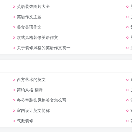
英语装饰图片大全
英语作文主题
美食英语作文
欧式风格装修英语作文
关于装修风格的英语作文初一
西方艺术的英文
简约风格 翻译
办公室装饰风格英文怎么写
室内设计英文简称
1节 语文:第1讲古诗三首第一课时 第1节 体育锻炼:第1讲 第1节 数学:第1
气派装修
三首第二课时 第2节 体育锻炼:第2讲 第2节 【数学】正方体
jvzquC41yy}/i~
1节 语文:第1讲古诗三首第一课时 第1节 体育锻炼:第1讲 第1节 数学:第1