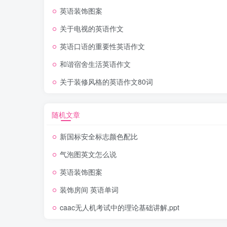
英语装饰图案
关于电视的英语作文
英语口语的重要性英语作文
和谐宿舍生活英语作文
关于装修风格的英语作文80词
随机文章
新国标安全标志颜色配比
气泡图英文怎么说
英语装饰图案
装饰房间 英语单词
0.美术好看的装饰画-【美术】好看的装饰画 课程目录 第
caac无人机考试中的理论基础讲解,ppt
健操 第1节 音乐:第1讲春到沂河 第2节 语文:第2讲古诗
0.美术好看的装饰画-【美术】好看的装饰画 课程目录 第