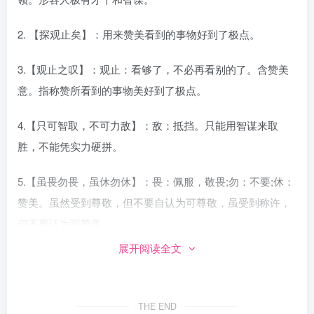
2. 【探观止矣】：用来赞美看到的事物好到了极点。
3.【观止之叹】：观止：看够了，不必再看别的了。含赞美
意。指称赞所看到的事物美好到了极点。
4.【只可智取，不可力敌】：敌：抵挡。只能用智谋来取
胜，不能凭实力硬拼。
5.【虽畏勿畏，虽休勿休】：畏：佩服，敬畏;勿：不要;休：
赞美。虽然受到尊敬，但不要自认为可尊敬，虽受到称许，
但不要认为可赞美。
展开阅读全文
6. 【弸中彪外】：弸：充满;彪：文采。指人内有才德，则有
文采，自然外露。赞美德才兼备的人。
THE END