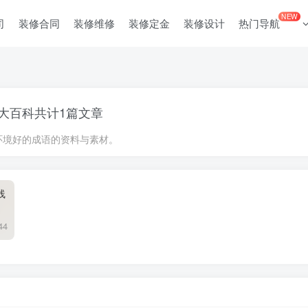
NEW
司
装修合同
装修维修
装修定金
装修设计
热门导航
大百科共计1篇文章
环境好的成语的资料与素材。
线
44